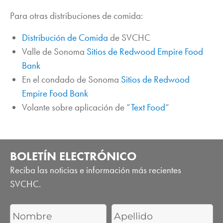
Para otras distribuciones de comida:
Distribución de Comida
de SVCHC
Valle de Sonoma
Sitios de Redwood Empire Food
Bank
En el condado de Sonoma
Sitios de Redwood
Empire Food Bank
Volante sobre aplicación de “
Text Food
“
BOLETÍN ELECTRÓNICO
Reciba las noticias e información más recientes
SVCHC.
First
Last
Name
Name