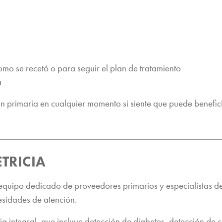
omo se recetó o para seguir el plan de tratamiento
a
 primaria en cualquier momento si siente que puede benefici
TRICIA
 equipo dedicado de proveedores primarios y especialistas d
esidades de atención.
a integral, que incluye detección de diabetes, detección de c