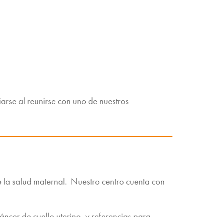
arse al reunirse con uno de nuestros
e la salud maternal. Nuestro centro cuenta con
áncer de cuello uterino, y referencias para