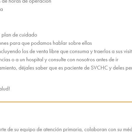
s de horas de operación
za
n plan de cuidado
ones para que podamos hablar sobre ellas
luyendo los de venta libre que consuma y traerlos a sus visi
ias o a un hospital y consulte con nosotros antes de ir
tamiento, déjales saber que es paciente de SVCHC y deles p
alud!
te de su equipo de atención primaria, colaboran con su médi