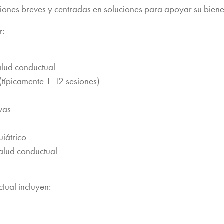
ciones breves y centradas en soluciones para apoyar su biene
r:
alud conductual
(típicamente 1-12 sesiones)
vas
iátrico
salud conductual
tual incluyen: