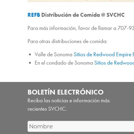
REFB
Distribución de Comida @ SVCHC
Para más información, favor de llamar a 707-
Para otras distribuciones de comida:
Valle de Sonoma
Sitios de Redwood Empire
En el condado de Sonoma
Sitios de Redwoo
BOLETÍN ELECTRÓNICO
Reciba las noticias e información más
recientes SVCHC.
First
Name