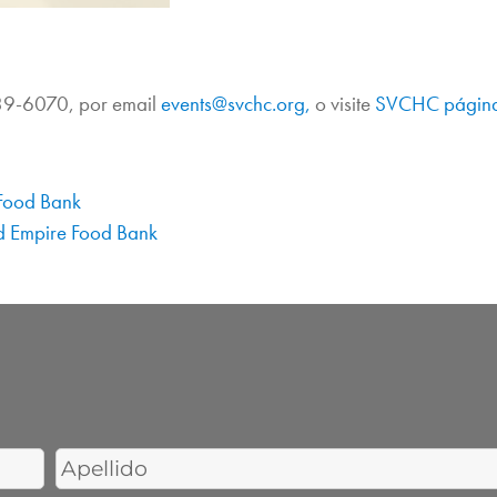
939-6070, por email
events@svchc.org,
o visite
SVCHC página
 Food Bank
d Empire Food Bank
Last
Name