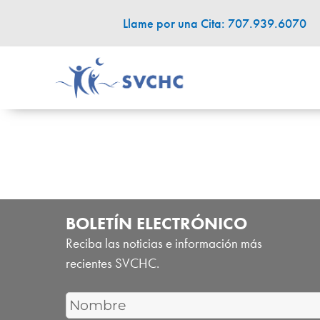
Llame por una Cita: 707.939.6070
BOLETÍN ELECTRÓNICO
Reciba las noticias e información más
recientes SVCHC.
First
Name