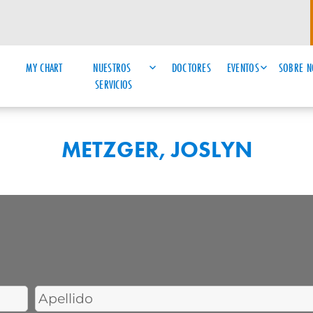
MY CHART
NUESTROS 
DOCTORES
EVENTOS
SOBRE N
SERVICIOS
METZGER, JOSLYN
Last
Name