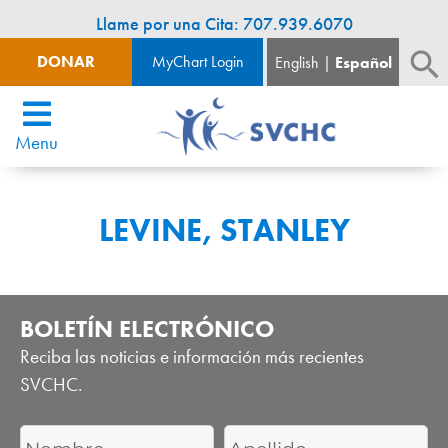
Llame por una Cita: 707.939.6070
DONAR
MyChart Login
English
Español
Menu
LEVINE, STANLEY
BOLETÍN ELECTRÓNICO
Reciba las noticias e información más recientes
SVCHC.
First
Last