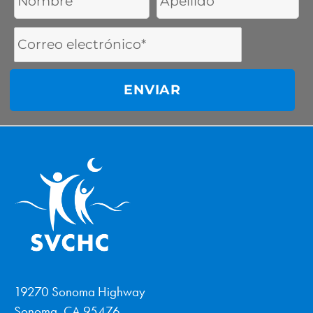
Name
Name
Email
Address
19270 Sonoma Highway
Sonoma, CA 95476