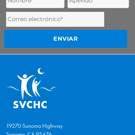
Name
Name
Email
Address
19270 Sonoma Highway
Sonoma, CA 95476