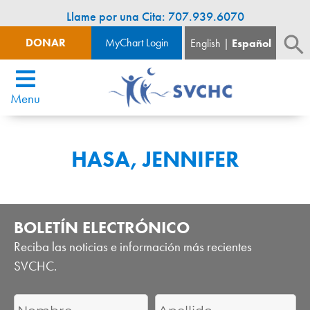
Llame por una Cita: 707.939.6070
DONAR
MyChart Login
English
Español
Menu
HASA, JENNIFER
BOLETÍN ELECTRÓNICO
Reciba las noticias e información más recientes
SVCHC.
First
Last